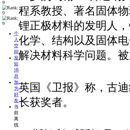
程系教授、著名固体物
锂正极材料的发明人，
个
化学、结构以及固体电
人
空
解决材料科学问题。被
间
发
短
消
息
加
英国《卫报》称，古迪
为
好
长获奖者。
友
当
前
离
线