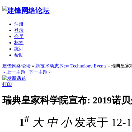
注册
登录
会员
标签
统计
帮助
建锋网络论坛
»
新技术动态 New Technology Events
» 瑞典皇家
‹‹ 上一主题
|
下一主题 ››
打印
瑞典皇家科学院宣布: 2019诺
#
1
大
中
小
发表于 12-10