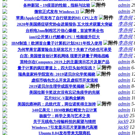
admin
2
各种新冠－19疫苗的性能，指标与比较
admin
2
微软正式发布 Windows 11
李亦何
苹果(Apple)公司发布了自行研发的M1 CPU上市
李亦何
2020年美国癌症研究协会进展报告,五大技术获重大突破
李亦何
台积电3nm制程芯片信心爆棚，首波苹果全包
李亦何
intel公开第11代酷睿CPU！性能提升巨大
李亦何
IBM制造！欧洲首台量子计算机计划2021年投入使用
李亦何
为何苹果甘愿冒险自主研发芯片？失败了代价也可承受
李亦何
白宫: 美国曾首创计算机网络 现要开辟量子网络战略
admin
8
英特尔在Computex 2019上的主题演示芯片及新产品
admin
6
量子计算的疯狂赛道上，四大巨头如何应战？
admin
1
瑞典皇家科学院宣布: 2019诺贝尔化学奖揭晓
admin
1
虚拟币钱包怎么开发及虚拟币开发流程
admin
8
2019诺贝尔生理学或医学奖揭晓
admin
1
美国拉斯卡奖这次没有忘记免疫学的先驱
admin
1
芯片RISC-V架构全解构
admin
5
美国抗癌神药：总统代言，两位诺奖得主加持
admin
1
340亿美元！IBM收购红帽发力云计算
jack9
25
杨振宁：科学之美与艺术之美
jack9
23
关于无线电力传输科技的展望与猜想
jack9
12
Windows 7引发显示芯片更新换代高潮
admin
1
Ubuntu 8.04发布带来无限商机