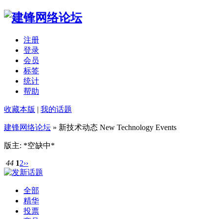
注册
登录
会员
标签
统计
帮助
收藏本版
|
我的话题
建锋网络论坛
» 新技术动态 New Technology Events
版主: *空缺中*
44
1
2
››
全部
精华
投票