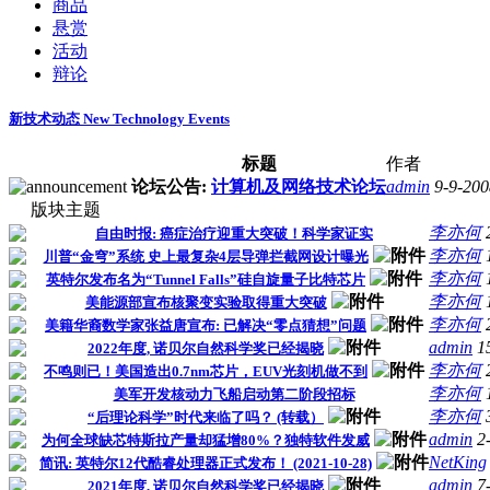
商品
悬赏
活动
辩论
新技术动态 New Technology Events
标题
作者
论坛公告:
计算机及网络技术论坛
admin
9-9-200
版块主题
李亦何
自由时报: 癌症治疗迎重大突破！科学家证实
李亦何
川普“金穹”系统 史上最复杂4层导弹拦截网设计曝光
李亦何
英特尔发布名为“Tunnel Falls”硅自旋量子比特芯片
李亦何
美能源部宣布核聚变实验取得重大突破
李亦何
美籍华裔数学家张益唐宣布: 已解决“零点猜想”问题
admin
1
2022年度, 诺贝尔自然科学奖已经揭晓
李亦何
不鸣则已！美国造出0.7nm芯片，EUV光刻机做不到
李亦何
美军开发核动力飞船启动第二阶段招标
李亦何
“后理论科学”时代来临了吗？ (转载）
admin
2
为何全球缺芯特斯拉产量却猛增80%？独特软件发威
NetKing
简讯: 英特尔12代酷睿处理器正式发布！ (2021-10-28)
admin
7
2021年度, 诺贝尔自然科学奖已经揭晓