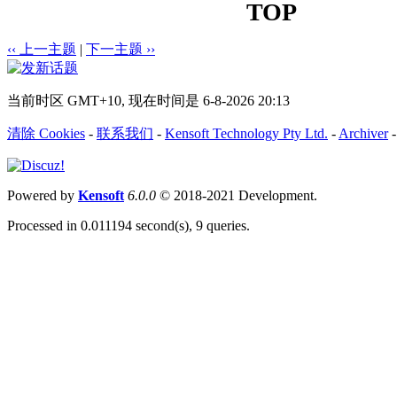
TOP
‹‹ 上一主题
|
下一主题 ››
当前时区 GMT+10, 现在时间是 6-8-2026 20:13
清除 Cookies
-
联系我们
-
Kensoft Technology Pty Ltd.
-
Archiver
Powered by
Kensoft
6.0.0
© 2018-2021 Development.
Processed in 0.011194 second(s), 9 queries.