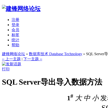
注册
登录
会员
标签
统计
帮助
建锋网络论坛
»
数据库技术 Database Technology
» SQL Ser
‹‹ 上一主题
|
下一主题 ››
打印
SQL Server导出导入数据方法
#
1
大
中
小
发表
S